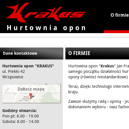
O firmie
KRAKUS - hurtownia opon
O FIRMIE
Dane kontaktowe
Hurtownia opon "KRAKUS"
Hurtownia opon "
Krakus
" Jan Fr
ul. Piekło 42
samego początku działalności hur
Wrząsowice
opony (również niestandardowe) 
Teraz, dzięki technologii interne
kraju.
Zawsze służymy radą i opinią - j
dokonaniem wyboru - nasz fachow
Godziny otwarcia:
Pon-pt: 8.00 - 19.00
Sobota: 8.00 - 14.00