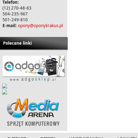
Telefon:
(12) 270-48-63
504-235-967
501-249-810
E-mail:
opony@oponykrakus.pl
Polecane linki