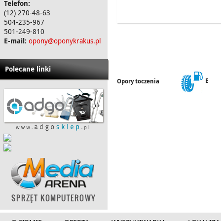
Telefon:
(12) 270-48-63
504-235-967
501-249-810
E-mail:
opony@oponykrakus.pl
Polecane linki
E
Opory toczenia