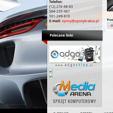
Telefon:
(12) 270-48-63
504-235-967
501-249-810
E-mail:
opony@oponykrakus.pl
Polecane linki