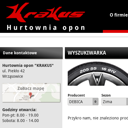
O firmie
KRAKUS - hurtownia opon
WYSZUKIWARKA
Dane kontaktowe
Hurtownia opon "KRAKUS"
ul. Piekło 42
Wrząsowice
Producent
Sezon
DEBICA
Zima
Godziny otwarcia:
Pon-pt: 8.00 - 19.00
Przykro nam, nie znaleziono pro
Sobota: 8.00 - 14.00