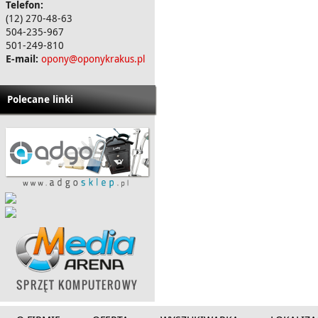
Telefon:
(12) 270-48-63
504-235-967
501-249-810
E-mail:
opony@oponykrakus.pl
Polecane linki