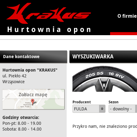
O firmie
KRAKUS - hurtownia opon
WYSZUKIWARKA
Dane kontaktowe
Hurtownia opon "KRAKUS"
ul. Piekło 42
Wrząsowice
Producent
Sezon
FULDA
- dowolny -
Godziny otwarcia:
Pon-pt: 8.00 - 19.00
Przykro nam, nie znaleziono pro
Sobota: 8.00 - 14.00