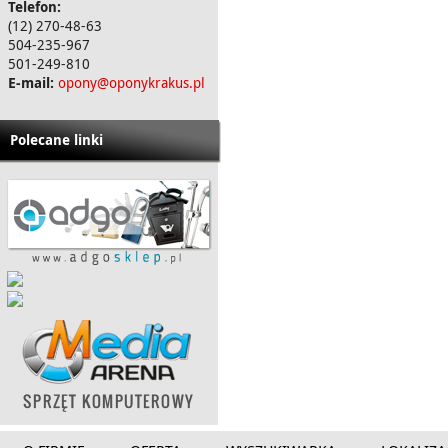
Telefon:
(12) 270-48-63
504-235-967
501-249-810
E-mail:
opony@oponykrakus.pl
Polecane linki