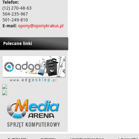
Telefon:
(12) 270-48-63
504-235-967
501-249-810
E-mail:
opony@oponykrakus.pl
Polecane linki