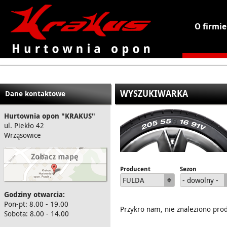
O firmie
KRAKUS - hurtownia opon
WYSZUKIWARKA
Dane kontaktowe
Hurtownia opon "KRAKUS"
ul. Piekło 42
Wrząsowice
Producent
Sezon
FULDA
- dowolny -
Godziny otwarcia:
Pon-pt: 8.00 - 19.00
Przykro nam, nie znaleziono pro
Sobota: 8.00 - 14.00