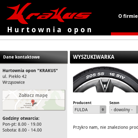
O firmie
KRAKUS - hurtownia opon
WYSZUKIWARKA
Dane kontaktowe
Hurtownia opon "KRAKUS"
ul. Piekło 42
Wrząsowice
Producent
Sezon
FULDA
- dowolny -
Godziny otwarcia:
Pon-pt: 8.00 - 19.00
Przykro nam, nie znaleziono pro
Sobota: 8.00 - 14.00