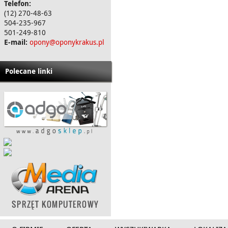
Telefon:
(12) 270-48-63
504-235-967
501-249-810
E-mail:
opony@oponykrakus.pl
Polecane linki