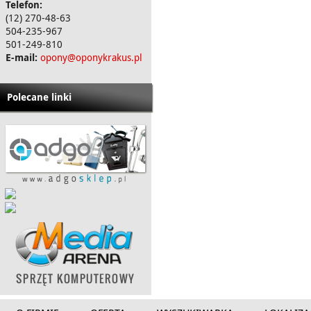
Telefon:
(12) 270-48-63
504-235-967
501-249-810
E-mail:
opony@oponykrakus.pl
Polecane linki