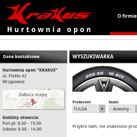
O firmie
KRAKUS - hurtownia opon
WYSZUKIWARKA
Dane kontaktowe
Hurtownia opon "KRAKUS"
ul. Piekło 42
Wrząsowice
Producent
Sezon
FULDA
- dowolny -
Godziny otwarcia:
Pon-pt: 8.00 - 19.00
Przykro nam, nie znaleziono pro
Sobota: 8.00 - 14.00