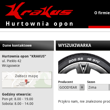
O firmie
KRAKUS - hurtownia opon
WYSZUKIWARKA
Dane kontaktowe
Hurtownia opon "KRAKUS"
ul. Piekło 42
Wrząsowice
Producent
Sezon
GOODYEAR
Zima
Godziny otwarcia:
Pon-pt: 8.00 - 19.00
Przykro nam, nie znaleziono pro
Sobota: 8.00 - 14.00