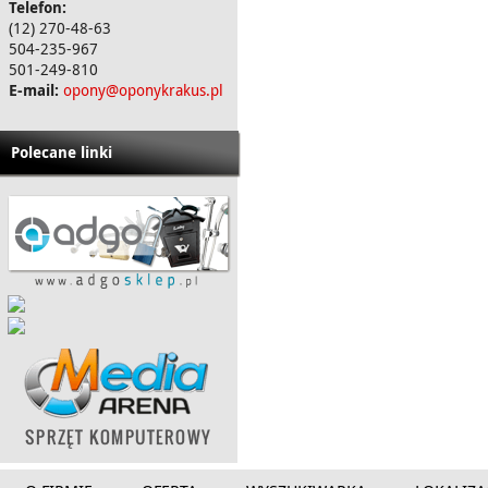
Telefon:
(12) 270-48-63
504-235-967
501-249-810
E-mail:
opony@oponykrakus.pl
Polecane linki