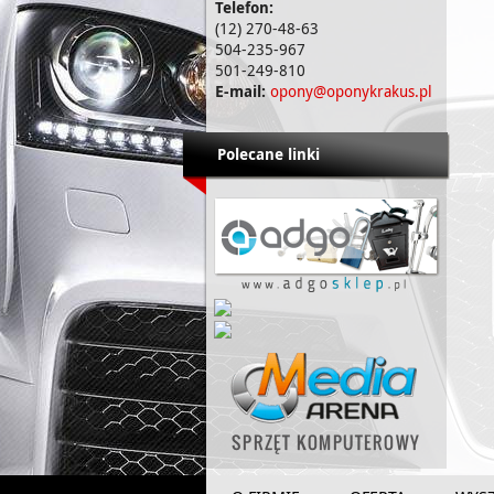
Telefon:
(12) 270-48-63
504-235-967
501-249-810
E-mail:
opony@oponykrakus.pl
Polecane linki