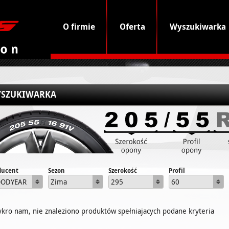
O firmie
Oferta
Wyszukiwarka
SZUKIWARKA
ducent
Sezon
Szerokość
Profil
ODYEAR
Zima
295
60
ykro nam, nie znaleziono produktów spełniajacych podane kryteria