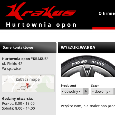
O firmie
KRAKUS - hurtownia opon
WYSZUKIWARKA
Dane kontaktowe
Hurtownia opon "KRAKUS"
ul. Piekło 42
Wrząsowice
Producent
Sezon
- dowolny -
- dowolny -
Godziny otwarcia:
Pon-pt: 8.00 - 19.00
Przykro nam, nie znaleziono pro
Sobota: 8.00 - 14.00