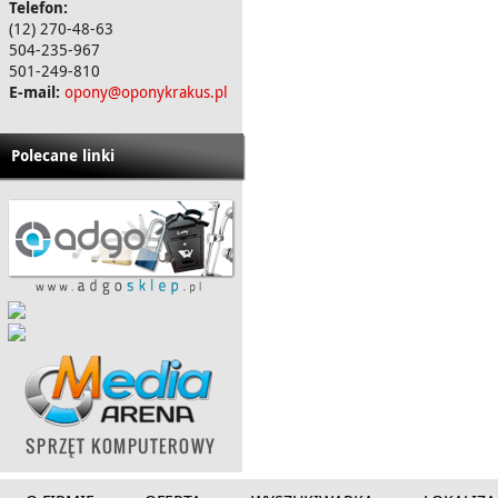
Telefon:
(12) 270-48-63
504-235-967
501-249-810
E-mail:
opony@oponykrakus.pl
Polecane linki