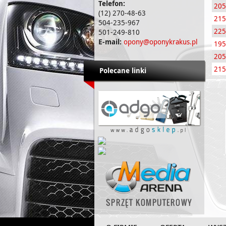
Telefon:
205
(12) 270-48-63
215
504-235-967
225
501-249-810
E-mail:
opony@oponykrakus.pl
195
205
215
Polecane linki