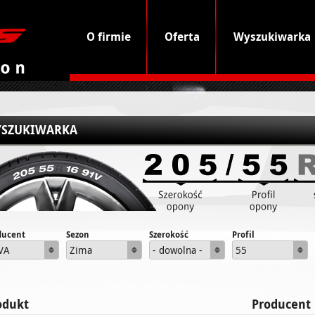
O firmie
Oferta
Wyszukiwarka
SZUKIWARKA
ducent
Sezon
Szerokość
Profil
VA
Zima
- dowolna -
55
odukt
Producent