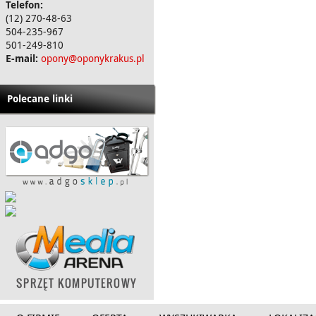
Telefon:
(12) 270-48-63
504-235-967
501-249-810
E-mail:
opony@oponykrakus.pl
Polecane linki