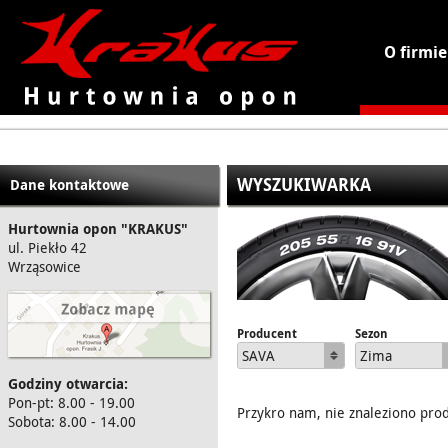
O firmie
KRAKUS - hurtownia opon
WYSZUKIWARKA
Dane kontaktowe
Hurtownia opon "KRAKUS"
ul. Piekło 42
Wrząsowice
Producent
Sezon
SAVA
Zima
Godziny otwarcia:
Pon-pt: 8.00 - 19.00
Przykro nam, nie znaleziono pro
Sobota: 8.00 - 14.00