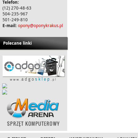
Telefon:
(12) 270-48-63
504-235-967
501-249-810
E-mail:
opony@oponykrakus.pl
Polecane linki