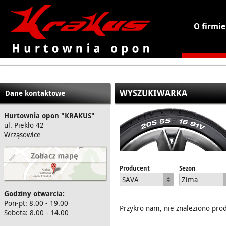
O firmie
KRAKUS - hurtownia opon
WYSZUKIWARKA
Dane kontaktowe
Hurtownia opon "KRAKUS"
ul. Piekło 42
Wrząsowice
Producent
Sezon
SAVA
Zima
Godziny otwarcia:
Pon-pt: 8.00 - 19.00
Przykro nam, nie znaleziono pro
Sobota: 8.00 - 14.00