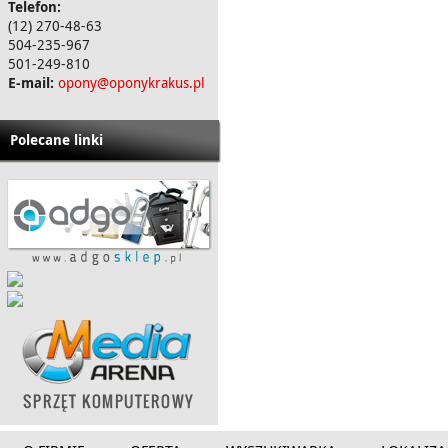
Telefon:
(12) 270-48-63
504-235-967
501-249-810
E-mail:
opony@oponykrakus.pl
Polecane linki