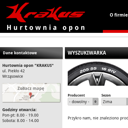
O firmie
KRAKUS - hurtownia opon
WYSZUKIWARKA
Dane kontaktowe
Hurtownia opon "KRAKUS"
ul. Piekło 42
Wrząsowice
Producent
Sezon
- dowolny -
Zima
Godziny otwarcia:
Pon-pt: 8.00 - 19.00
Przykro nam, nie znaleziono pro
Sobota: 8.00 - 14.00