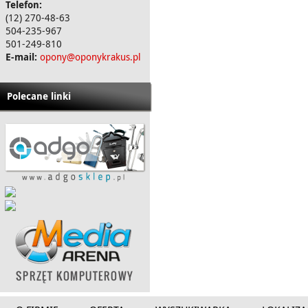
Telefon:
(12) 270-48-63
504-235-967
501-249-810
E-mail:
opony@oponykrakus.pl
Polecane linki