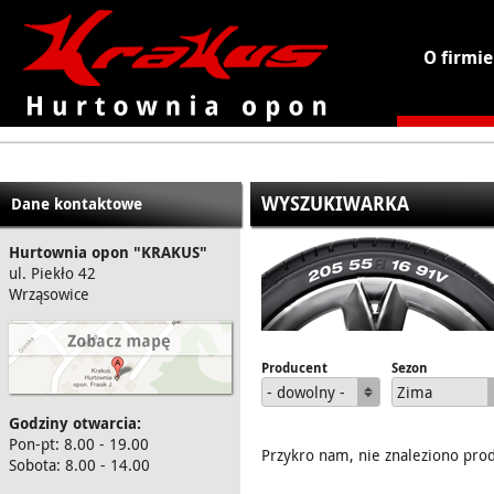
O firmie
KRAKUS - hurtownia opon
WYSZUKIWARKA
Dane kontaktowe
Hurtownia opon "KRAKUS"
ul. Piekło 42
Wrząsowice
Producent
Sezon
- dowolny -
Zima
Godziny otwarcia:
Pon-pt: 8.00 - 19.00
Przykro nam, nie znaleziono pro
Sobota: 8.00 - 14.00