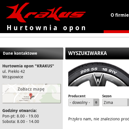
O firmie
KRAKUS - hurtownia opon
WYSZUKIWARKA
Dane kontaktowe
Hurtownia opon "KRAKUS"
ul. Piekło 42
Wrząsowice
Producent
Sezon
- dowolny -
Zima
Godziny otwarcia:
Pon-pt: 8.00 - 19.00
Przykro nam, nie znaleziono pro
Sobota: 8.00 - 14.00