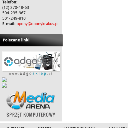
Telefon:
(12) 270-48-63
504-235-967
501-249-810
E-mail:
opony@oponykrakus.pl
Polecane linki