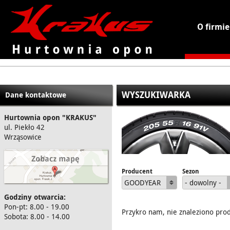
O firmie
KRAKUS - hurtownia opon
WYSZUKIWARKA
Dane kontaktowe
Hurtownia opon "KRAKUS"
ul. Piekło 42
Wrząsowice
Producent
Sezon
GOODYEAR
- dowolny -
Godziny otwarcia:
Pon-pt: 8.00 - 19.00
Przykro nam, nie znaleziono pro
Sobota: 8.00 - 14.00