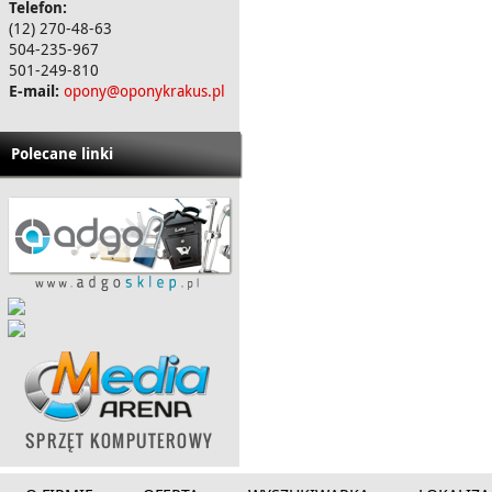
Telefon:
(12) 270-48-63
504-235-967
501-249-810
E-mail:
opony@oponykrakus.pl
Polecane linki