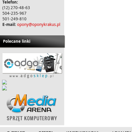
Telefon:
(12) 270-48-63
504-235-967
501-249-810
E-mail:
opony@oponykrakus.pl
Polecane linki