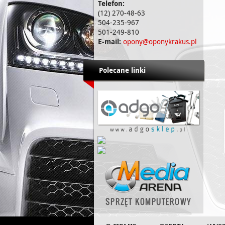
Telefon:
(12) 270-48-63
504-235-967
501-249-810
E-mail:
opony@oponykrakus.pl
Polecane linki