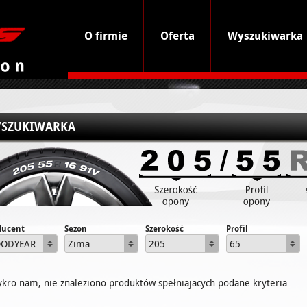
O firmie
Oferta
Wyszukiwarka
SZUKIWARKA
ducent
Sezon
Szerokość
Profil
ODYEAR
Zima
205
65
ykro nam, nie znaleziono produktów spełniajacych podane kryteria