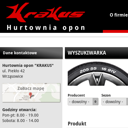
O firmie
KRAKUS - hurtownia opon
WYSZUKIWARKA
Dane kontaktowe
Hurtownia opon "KRAKUS"
ul. Piekło 42
Wrząsowice
Producent
Sezon
- dowolny -
- dowolny -
Godziny otwarcia:
Pon-pt: 8.00 - 19.00
Sobota: 8.00 - 14.00
Produkt