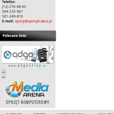
Telefon:
(12) 270-48-63
504-235-967
501-249-810
E-mail:
opony@oponykrakus.pl
Polecane linki