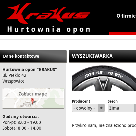
O firmie
KRAKUS - hurtownia opon
WYSZUKIWARKA
Dane kontaktowe
Hurtownia opon "KRAKUS"
ul. Piekło 42
Wrząsowice
Producent
Sezon
- dowolny -
Zima
Godziny otwarcia:
Pon-pt: 8.00 - 19.00
Przykro nam, nie znaleziono pro
Sobota: 8.00 - 14.00