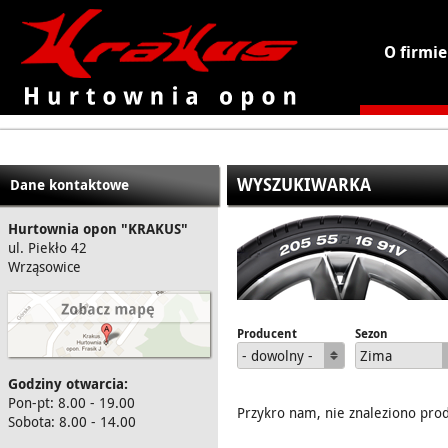
O firmie
KRAKUS - hurtownia opon
WYSZUKIWARKA
Dane kontaktowe
Hurtownia opon "KRAKUS"
ul. Piekło 42
Wrząsowice
Producent
Sezon
- dowolny -
Zima
Godziny otwarcia:
Pon-pt: 8.00 - 19.00
Przykro nam, nie znaleziono pro
Sobota: 8.00 - 14.00