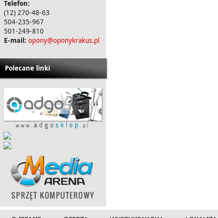
Telefon:
(12) 270-48-63
504-235-967
501-249-810
E-mail:
opony@oponykrakus.pl
Polecane linki