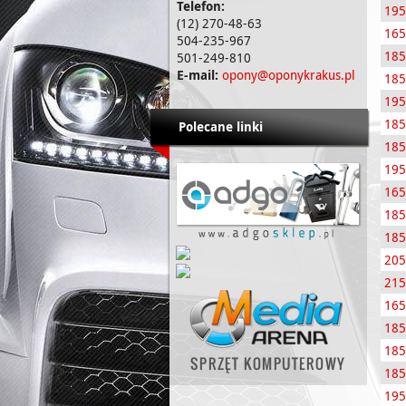
Telefon:
19
(12) 270-48-63
165
504-235-967
185
501-249-810
E-mail:
opony@oponykrakus.pl
185
195
185
Polecane linki
185
195
165
185
185
205
215
165
185
185
185
195