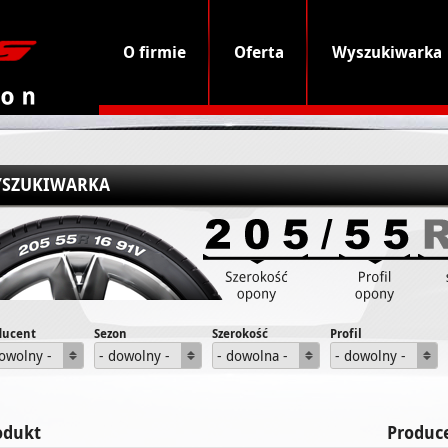
O firmie
Oferta
Wyszukiwarka
SZUKIWARKA
ducent
Sezon
Szerokość
Profil
dowolny -
- dowolny -
- dowolna -
- dowolny -
odukt
Produc