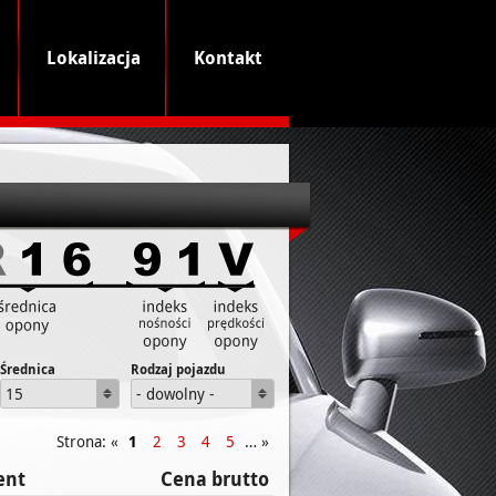
Lokalizacja
Kontakt
Średnica
Rodzaj pojazdu
15
- dowolny -
Strona: «
1
2
3
4
5
… »
ent
Cena brutto