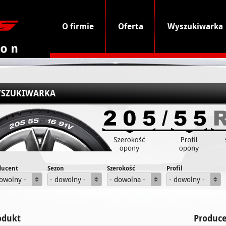
O firmie
Oferta
Wyszukiwarka
SZUKIWARKA
ducent
Sezon
Szerokość
Profil
dowolny -
- dowolny -
- dowolna -
- dowolny -
odukt
Produc