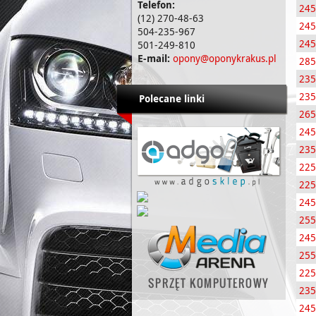
Telefon:
24
(12) 270-48-63
245
504-235-967
245
501-249-810
E-mail:
opony@oponykrakus.pl
285
235
235
Polecane linki
265
245
235
225
225
245
255
245
255
225
235
245