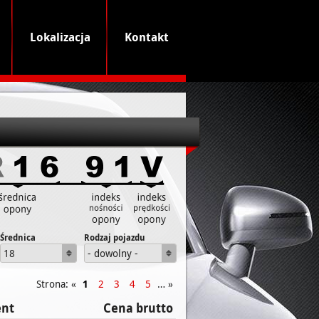
Lokalizacja
Kontakt
Średnica
Rodzaj pojazdu
18
- dowolny -
Strona: «
1
2
3
4
5
… »
ent
Cena brutto